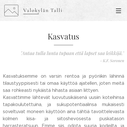
Valokylän Talli
Kasvatus
"Antaa tulla lunta tupaan että lapset saa leikkijä."
- K.F. Soronen
Kasvatuksemme on varsin rentoa ja pyöriikin lähinnä
tilaustyyppisesti tai omaa käyttöä ajatellen, joten meitä
saa rohkeasti nykäistä hihasta asiaan liittyen.
Kasvattimme lähtevät luovutusikäisenä uusiin koteihinsa
tapakoulutettuina, ja sukupotentiaalinsa mukaisesti
soveltuvat moneen käyttöön aina tähtiä tavoittelevasta
kolmen kisa- ja siitoshevosesta puskatason
harrasteratsuun. Emme siis odota suuria kodeilta, ja