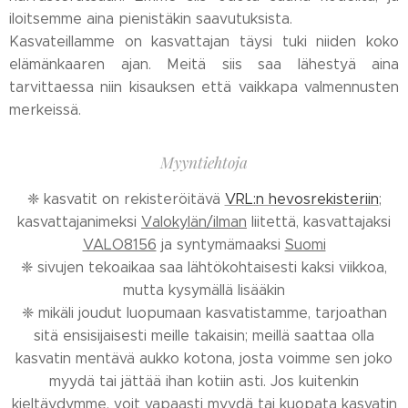
iloitsemme aina pienistäkin saavutuksista.
Kasvateillamme on kasvattajan täysi tuki niiden koko
elämänkaaren ajan. Meitä siis saa lähestyä aina
tarvittaessa niin kisauksen että vaikkapa valmennusten
merkeissä.
Myyntiehtoja
❈ kasvatit on rekisteröitävä
VRL:n hevosrekisteriin
;
kasvattajanimeksi
Valokylän/ilman
liitettä, kasvattajaksi
VALO8156
ja syntymämaaksi
Suomi
❈ sivujen tekoaikaa saa lähtökohtaisesti kaksi viikkoa,
mutta kysymällä lisääkin
❈ mikäli joudut luopumaan kasvatistamme, tarjoathan
sitä ensisijaisesti meille takaisin; meillä saattaa olla
kasvatin mentävä aukko kotona, josta voimme sen joko
myydä tai jättää ihan kotiin asti. Jos kuitenkin
kieltäydymme, voit vapaasti myydä tai kuopata kasvatin